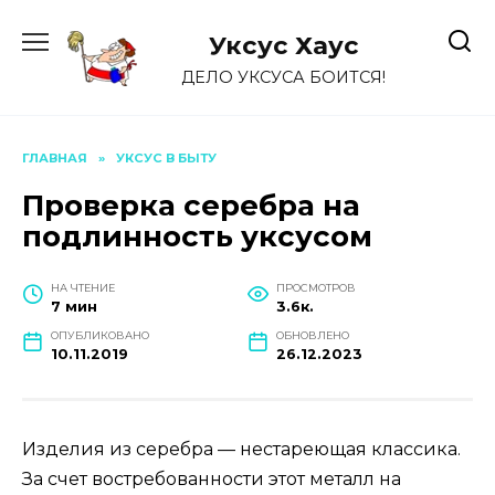
Перейти
к
Уксус Хауc
содержанию
ДЕЛО УКСУСА БОИТСЯ!
ГЛАВНАЯ
»
УКСУС В БЫТУ
Проверка серебра на
подлинность уксусом
НА ЧТЕНИЕ
ПРОСМОТРОВ
7 мин
3.6к.
ОПУБЛИКОВАНО
ОБНОВЛЕНО
10.11.2019
26.12.2023
Изделия из серебра — нестареющая классика.
За счет востребованности этот металл на