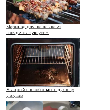
Маринад для шашлыка из
говядины с уксусом
Быстрый способ отмыть духовку
уксусом