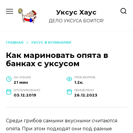
Перейти
к
Уксус Хауc
содержанию
ДЕЛО УКСУСА БОИТСЯ!
ГЛАВНАЯ
»
УКСУС В КУЛИНАРИИ
Как мариновать опята в
банках с уксусом
НА ЧТЕНИЕ
ПРОСМОТРОВ
21 мин
1.2к.
ОПУБЛИКОВАНО
ОБНОВЛЕНО
03.12.2019
26.12.2023
Среди грибов самыми вкусными считаются
опята. При этом подходят они под разные