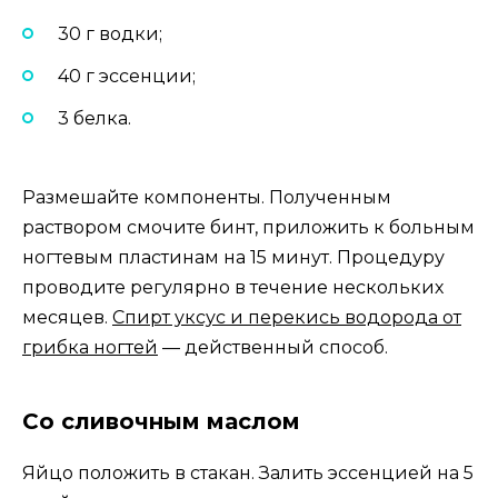
30 г водки;
40 г эссенции;
3 белка.
Размешайте компоненты. Полученным
раствором смочите бинт, приложить к больным
ногтевым пластинам на 15 минут. Процедуру
проводите регулярно в течение нескольких
месяцев.
Спирт уксус и перекись водорода от
грибка ногтей
— действенный способ.
Со сливочным маслом
Яйцо положить в стакан. Залить эссенцией на 5