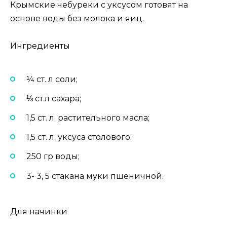
Крымские чебуреки с уксусом готовят на
основе воды без молока и яиц.
Ингредиенты
¼ ст. л соли;
⅓ ст.л сахара;
1,5 ст. л. растительного масла;
1,5 ст. л. уксуса столового;
250 гр воды;
3- 3, 5 стакана муки пшеничной.
Для начинки