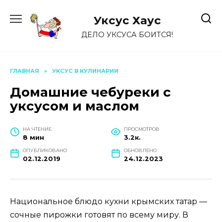
Перейти
к
Уксус Хауc
содержанию
ДЕЛО УКСУСА БОИТСЯ!
ГЛАВНАЯ
»
УКСУС В КУЛИНАРИИ
Домашние чебуреки с
уксусом и маслом
НА ЧТЕНИЕ
ПРОСМОТРОВ
8 мин
3.2к.
ОПУБЛИКОВАНО
ОБНОВЛЕНО
02.12.2019
24.12.2023
Национальное блюдо кухни крымских татар —
сочные пирожки готовят по всему миру. В