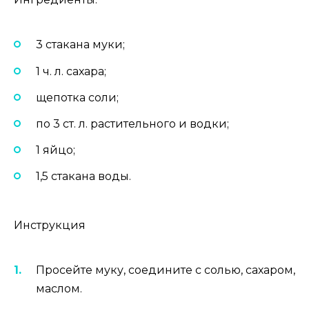
3 стакана муки;
1 ч. л. сахара;
щепотка соли;
по 3 ст. л. растительного и водки;
1 яйцо;
1,5 стакана воды.
Инструкция
Просейте муку, соедините с солью, сахаром,
маслом.