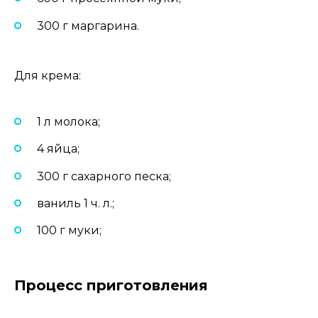
300 г маргарина.
Для крема:
1 л молока;
4 яйца;
300 г сахарного песка;
ваниль 1 ч. л.;
100 г муки;
Процесс приготовления