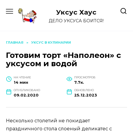
Перейти
к
Уксус Хауc
содержанию
ДЕЛО УКСУСА БОИТСЯ!
ГЛАВНАЯ
»
УКСУС В КУЛИНАРИИ
Готовим торт «Наполеон» с
уксусом и водой
НА ЧТЕНИЕ
ПРОСМОТРОВ
14 мин
7.7к.
ОПУБЛИКОВАНО
ОБНОВЛЕНО
09.02.2020
25.12.2023
Несколько столетий не покидает
праздничного стола слоеный деликатес с