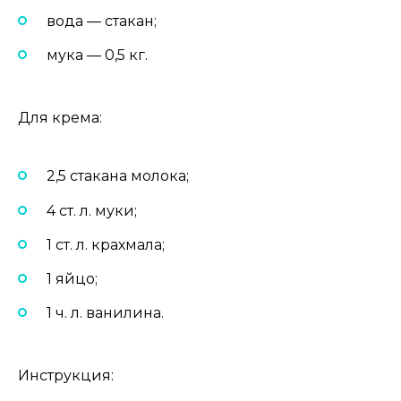
вода — стакан;
мука — 0,5 кг.
Для крема:
2,5 стакана молока;
4 ст. л. муки;
1 ст. л. крахмала;
1 яйцо;
1 ч. л. ванилина.
Инструкция: