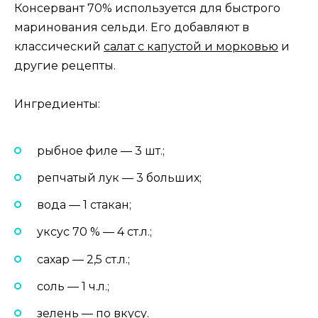
Консервант 70% используется для быстрого
маринования сельди. Его добавляют в
классический
салат с капустой и морковью
и
другие рецепты.
Ингредиенты:
рыбное филе — 3 шт.;
репчатый лук — 3 больших;
вода — 1 стакан;
уксус 70 % — 4 ст.л.;
сахар — 2,5 ст.л.;
соль — 1 ч.л.;
зелень — по вкусу.