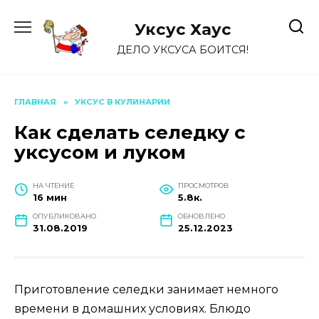
Перейти
к
Уксус Хауc
содержанию
ДЕЛО УКСУСА БОИТСЯ!
ГЛАВНАЯ
»
УКСУС В КУЛИНАРИИ
Как сделать селедку с
уксусом и луком
НА ЧТЕНИЕ
ПРОСМОТРОВ
16 мин
5.8к.
ОПУБЛИКОВАНО
ОБНОВЛЕНО
31.08.2019
25.12.2023
Приготовление селедки занимает немного
времени в домашних условиях. Блюдо