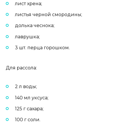
лист хрена;
листья черной смородины;
долька чеснока;
лаврушка;
3 шт. перца горошком.
Для рассола:
2 л воды;
140 мл уксуса;
125 г сахара;
100 г соли.