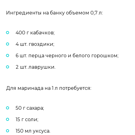
Ингредиенты на банку объемом 0,7 л:
400 г кабачков;
4 шт. гвоздики;
6 шт. перца черного и белого горошком;
2 шт. лаврушки.
Для маринада на 1 л потребуется:
50 г сахара;
15 г соли;
150 мл уксуса.